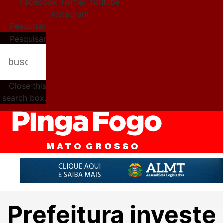
Facebook
Twitter
Youtube
Instagram
Pesquisar
Pesquisar
Close this
search box.
Prefeitura investe