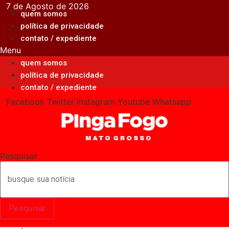
Ir
7 de Agosto de 2026
quem somos
para
política de privacidade
o
contato / expediente
conteúdo
Menu
quem somos
política de privacidade
contato / expediente
Facebook
Twitter
Instagram
Youtube
Whatsapp
Pesquisar
Pesquisar