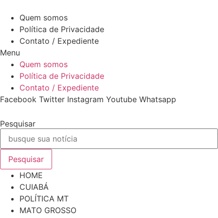
Ir
6 de Agosto de 2026
para
Quem somos
o
Política de Privacidade
conteúdo
Contato / Expediente
Menu
Quem somos
Política de Privacidade
Contato / Expediente
Facebook
Twitter
Instagram
Youtube
Whatsapp
Pesquisar
Pesquisar
HOME
CUIABÁ
POLÍTICA MT
MATO GROSSO