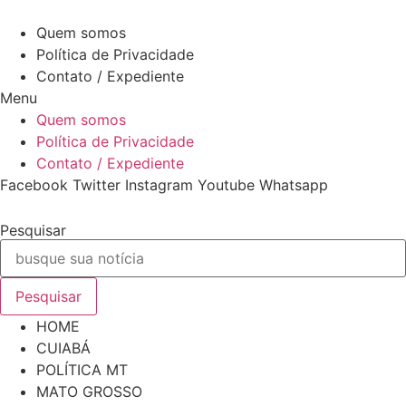
Ir
6 de Agosto de 2026
para
Quem somos
o
Política de Privacidade
conteúdo
Contato / Expediente
Menu
Quem somos
Política de Privacidade
Contato / Expediente
Facebook
Twitter
Instagram
Youtube
Whatsapp
Pesquisar
Pesquisar
HOME
CUIABÁ
POLÍTICA MT
MATO GROSSO