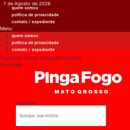
Ir
7 de Agosto de 2026
quem somos
para
política de privacidade
o
contato / expediente
conteúdo
Menu
quem somos
política de privacidade
contato / expediente
Facebook
Twitter
Instagram
Youtube
Whatsapp
Pesquisar