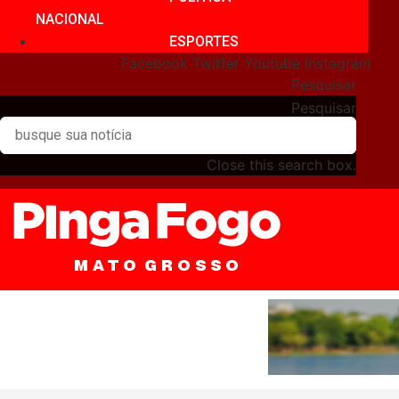
NACIONAL
ESPORTES
Facebook
Twitter
Youtube
Instagram
Pesquisar
Pesquisar
Close this search box.