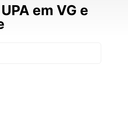
r UPA em VG e
e