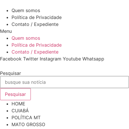
Ir
7 de Agosto de 2026
para
Quem somos
o
Política de Privacidade
conteúdo
Contato / Expediente
Menu
Quem somos
Política de Privacidade
Contato / Expediente
Facebook
Twitter
Instagram
Youtube
Whatsapp
Pesquisar
Pesquisar
HOME
CUIABÁ
POLÍTICA MT
MATO GROSSO