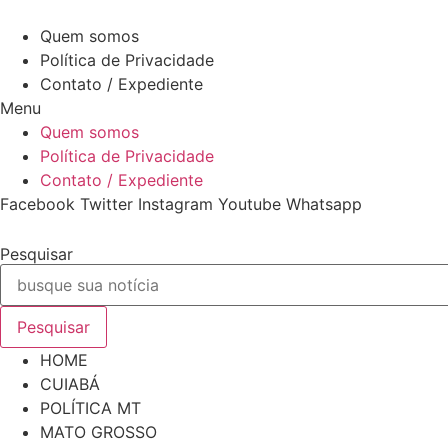
Ir
6 de Agosto de 2026
para
Quem somos
o
Política de Privacidade
conteúdo
Contato / Expediente
Menu
Quem somos
Política de Privacidade
Contato / Expediente
Facebook
Twitter
Instagram
Youtube
Whatsapp
Pesquisar
Pesquisar
HOME
CUIABÁ
POLÍTICA MT
MATO GROSSO