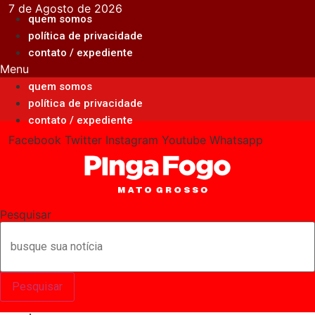
Ir
7 de Agosto de 2026
quem somos
para
política de privacidade
o
contato / expediente
conteúdo
Menu
quem somos
política de privacidade
contato / expediente
Facebook
Twitter
Instagram
Youtube
Whatsapp
Pesquisar
Pesquisar