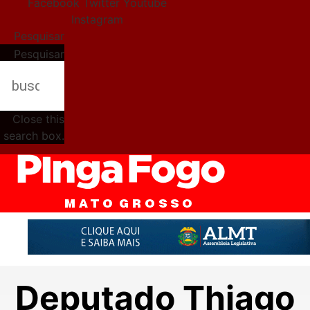
Facebook
Twitter
Youtube
Instagram
Pesquisar
Pesquisar
Close this
search box.
Deputado Thiago