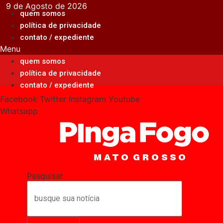
Ir
9 de Agosto de 2026
quem somos
para
política de privacidade
o
contato / expediente
conteúdo
Menu
quem somos
política de privacidade
contato / expediente
Facebook
Twitter
Instagram
Youtube
Whatsapp
Pesquisar