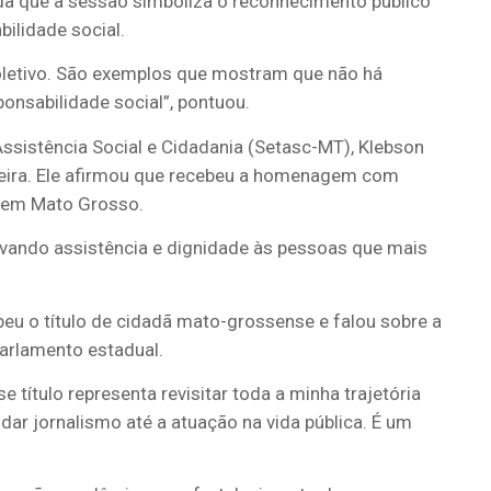
nda que a sessão simboliza o reconhecimento público
ilidade social.
oletivo. São exemplos que mostram que não há
onsabilidade social”, pontuou.
ssistência Social e Cidadania (Setasc-MT), Klebson
ira. Ele afirmou que recebeu a homenagem com
l em Mato Grosso.
evando assistência e dignidade às pessoas que mais
beu o título de cidadã mato-grossense e falou sobre a
Parlamento estadual.
título representa revisitar toda a minha trajetória
ar jornalismo até a atuação na vida pública. É um