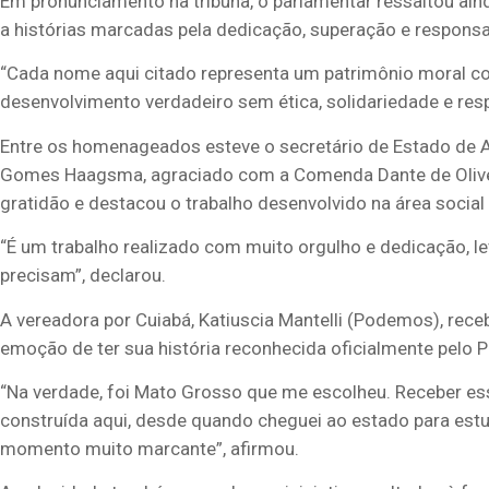
Em pronunciamento na tribuna, o parlamentar ressaltou ai
a histórias marcadas pela dedicação, superação e responsab
“Cada nome aqui citado representa um patrimônio moral c
desenvolvimento verdadeiro sem ética, solidariedade e resp
Entre os homenageados esteve o secretário de Estado de A
Gomes Haagsma, agraciado com a Comenda Dante de Olive
gratidão e destacou o trabalho desenvolvido na área socia
“É um trabalho realizado com muito orgulho e dedicação, l
precisam”, declarou.
A vereadora por Cuiabá, Katiuscia Mantelli (Podemos), rece
emoção de ter sua história reconhecida oficialmente pelo 
“Na verdade, foi Mato Grosso que me escolheu. Receber esse 
construída aqui, desde quando cheguei ao estado para estud
momento muito marcante”, afirmou.