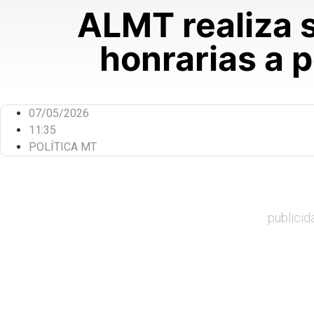
ALMT realiza 
honrarias a 
07/05/2026
11:35
POLÍTICA MT
publicid