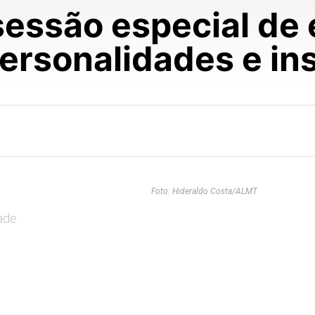
sessão especial de 
personalidades e in
Foto: Hideraldo Costa/ALMT
ade