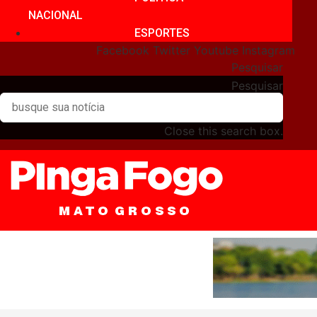
NACIONAL
ESPORTES
Facebook
Twitter
Youtube
Instagram
Pesquisar
Pesquisar
Close this search box.