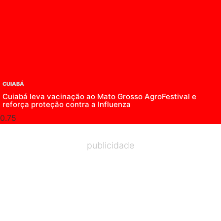
CUIABÁ
Cuiabá leva vacinação ao Mato Grosso AgroFestival e
reforça proteção contra a Influenza
publicidade