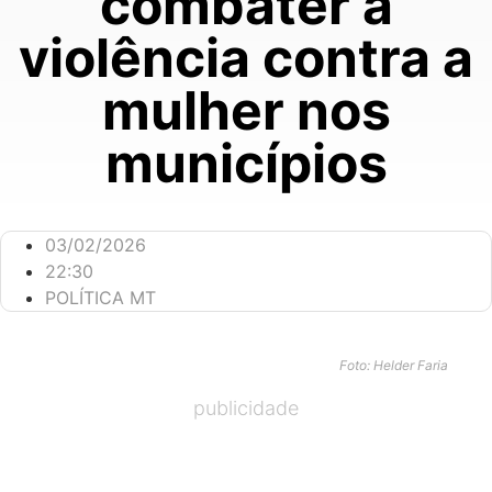
combater a
violência contra a
mulher nos
municípios
03/02/2026
22:30
POLÍTICA MT
Foto: Helder Faria
publicidade