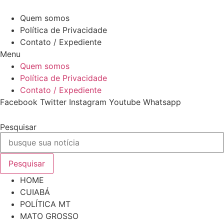
Ir
7 de Agosto de 2026
para
Quem somos
o
Política de Privacidade
conteúdo
Contato / Expediente
Menu
Quem somos
Política de Privacidade
Contato / Expediente
Facebook
Twitter
Instagram
Youtube
Whatsapp
Pesquisar
Pesquisar
HOME
CUIABÁ
POLÍTICA MT
MATO GROSSO