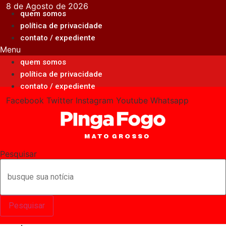
Ir
8 de Agosto de 2026
quem somos
para
política de privacidade
o
contato / expediente
conteúdo
Menu
quem somos
política de privacidade
contato / expediente
Facebook
Twitter
Instagram
Youtube
Whatsapp
Pesquisar
Pesquisar