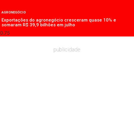
AGRONEGÓCIO
Exportações do agronegócio cresceram quase 10% e
somaram R$ 39,9 bilhões em julho
publicidade