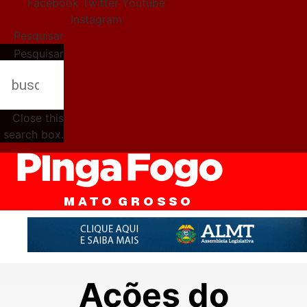
Facebook
Twitter
Youtube
Instagram
Pesquisar
Pesquisar
Close this
search box.
Ações do